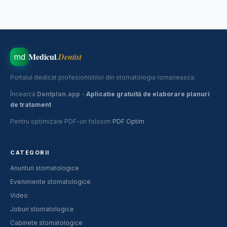
Medicul
.Dentist
md
Portalul dedicat profesionistilor din stomatologia romaneasca.
Încearcă
Dentplan.app
-
Aplicatie gratuită de elaborare planuri
de tratament
Pentru optimizare PDF-uri folosim
PDF Optim
CATEGORII
Anunturi stomatologice
Evenimente stomatologice
Video
Joburi stomatologice
Cabinete stomatologice