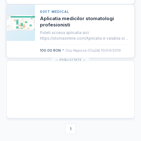
individual • compensarea dioptr...
SOFT MEDICAL
Aplicatia medicilor stomatologi
profesionisti
Puteti accesa aplicatia aici:
https://stomaonline.com/Aplicatia e valabila si
poate fi utilizata in toata tara!!!!
100.00 RON
📍 Cluj-Napoca (Cluj)
📅 10/04/2019
1