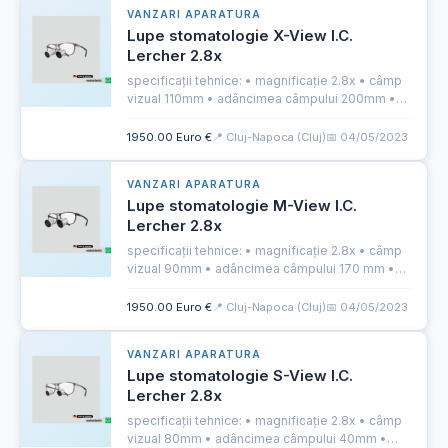
VANZARI APARATURA
Lupe stomatologie X-View I.C.
Lercher 2.8x
specificații tehnice: • magnificație 2.8x • câmp
vizual 110mm • adâncimea câmpului 200mm •
greutate 38g • distanța de focalizare adaptată
individual • compensarea dioptriei opțională
1950.00 Euro €
📍 Cluj-Napoca (Cluj)
📅 04/05/2023
mai multe detalii...
VANZARI APARATURA
Lupe stomatologie M-View I.C.
Lercher 2.8x
specificații tehnice: • magnificație 2.8x • câmp
vizual 90mm • adâncimea câmpului 170 mm •
greutate 28g • distanța de focalizare adaptată
individual • compensarea dioptriei opțională
1950.00 Euro €
📍 Cluj-Napoca (Cluj)
📅 04/05/2023
mai multe detalii...
VANZARI APARATURA
Lupe stomatologie S-View I.C.
Lercher 2.8x
specificații tehnice: • magnificație 2.8x • câmp
vizual 80mm • adâncimea câmpului 40mm •