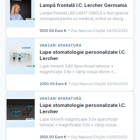
Lampă frontală I.C. Lercher Germania
Lampa frontală LED LIGHT CIRCLE a fost special
concepută pentru uz medical, având un design
compact și ergonomic ce optimizează confortul
în utilizare zilnică, indiferent de procedură. LED
1200.00 Euro €
📍 Cluj-Napoca (Cluj)
📅 04/05/2023
LIGHT CIRCL...
VANZARI APARATURA
Lupe stomatologie personalizate I.C.
Lercher
Lupe VisionX 3,8X Specificații tehnice: •
magnificație 3.8x • câmp vizual 46mm •
adâncimea câmpului 70mm • distanța de lucru
adaptată individual • greutate 26g
2250.00 Euro €
📍 Cluj-Napoca (Cluj)
📅 03/05/2023
•compensarea dioptriei opțional https://...
VANZARI APARATURA
Lupe stomatologie personalizate I.C.
Lercher
Lupe VisionX magnificație 3.0x specificații
tehnice: • magnificație 3.0x • câmp vizual
100mm • adâncimea câmpului 180mm •
greutate 22g • distanța de focalizare adaptată
2100.00 Euro €
📍 Cluj-Napoca (Cluj)
📅 03/05/2023