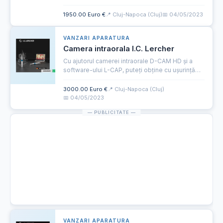
greutate16g • distanța de focalizare adaptată
individual • compensarea dioptriei opțională
1950.00 Euro €
📍 Cluj-Napoca (Cluj)
📅 04/05/2023
mai multe detalii pe...
VANZARI APARATURA
Camera intraorala I.C. Lercher
Cu ajutorul camerei intraorale D-CAM HD și a
software-ului L-CAP, puteți obține cu ușurință
imagini de înaltă calitate ale situației intraorale,
pe care le puteți discuta cu pacientul și le puteți
3000.00 Euro €
📍 Cluj-Napoca (Cluj)
arh...
📅 04/05/2023
VANZARI APARATURA