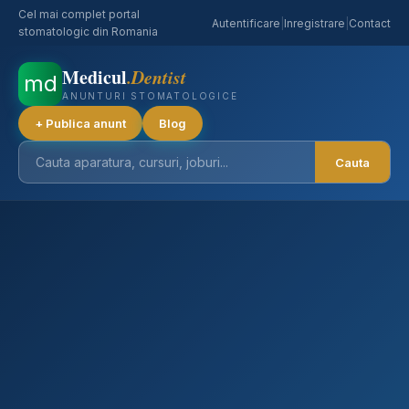
Cel mai complet portal
Autentificare
|
Inregistrare
|
Contact
stomatologic din Romania
Medicul
.Dentist
md
ANUNTURI STOMATOLOGICE
+ Publica anunt
Blog
Cauta