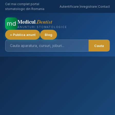
Cel mai complet portal
Autentificare
|
Inregistrare
|
Contact
stomatologic din Romania
Medicul
.Dentist
md
ANUNTURI STOMATOLOGICE
+ Publica anunt
Blog
Cauta