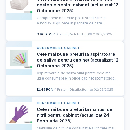
nesterile pentru cabinet (actualizat 12
Octombrie 2025)
Compresele nesterile pot fi sterilizare in
autoclav si grupate in pachete de cate
comprese considera medicul. Avantajul
acestora este ca pretul per compresa este
3.90 RON
📍 Preturi (Distribuitori)
📅 07/02/2025
considerabil mai mic decat acela obtin...
CONSUMABILE CABINET
Cele mai bune preturi la aspiratoare
de saliva pentru cabinet (actualizat 12
Octombrie 2025)
Aspiratoarele de saliva sunt printre cele mai
utile consumabile in orice cabinet stomatologic,
fiind folosite in esenta cam in orice cabinet. De
aceea imi doresc sa va aduc cele mai
12.45 RON
📍 Preturi (Distribuitori)
📅 02/02/2025
competitive pretur...
CONSUMABILE CABINET
Cele mai bune preturi la manusi de
nitril pentru cabinet (actualizat 24
Februarie 2026)
Manusile de nitril de consultatie sunt cele mai