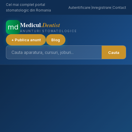
Cel mai complet portal
Autentificare
|
Inregistrare
|
Contact
stomatologic din Romania
Medicul
.Dentist
md
ANUNTURI STOMATOLOGICE
+ Publica anunt
Blog
Cauta