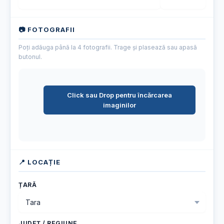
📷 FOTOGRAFII
Poți adăuga până la 4 fotografii. Trage și plasează sau apasă
butonul.
Click sau Drop pentru încărcarea
imaginilor
📍 LOCAȚIE
ȚARĂ
JUDEȚ / REGIUNE