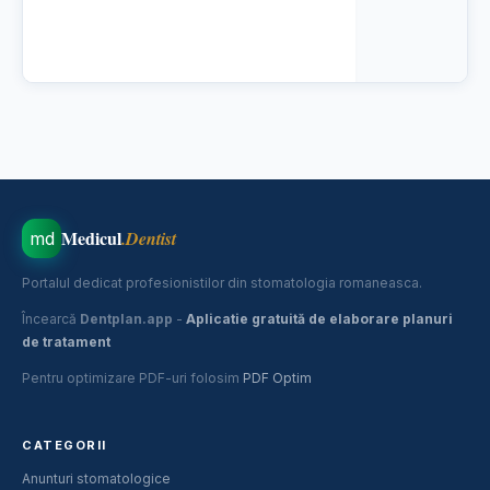
📤 Publică anunțul
Medicul
.Dentist
md
Portalul dedicat profesionistilor din stomatologia romaneasca.
Încearcă
Dentplan.app
-
Aplicatie gratuită de elaborare planuri
de tratament
Pentru optimizare PDF-uri folosim
PDF Optim
CATEGORII
Anunturi stomatologice