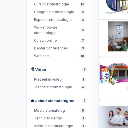
Cursuri stomatologie
14
Congrese stomatologie
5
Expozitii stomatologie
3
Workshop-uri
5
stomatologie
Cursuri online
7
Dental Conferences
3
Webinars
10
🎥 Video
5
Prezentari video
1
Tutoriale stomatologie
4
💼 Joburi stomatologice
7
Medic stomatolog
5
Tehnician dentar
1
Asistenta stomatologie
1