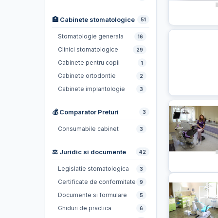
🏥 Cabinete stomatologice
51
Stomatologie generala
16
Clinici stomatologice
29
Cabinete pentru copii
1
Cabinete ortodontie
2
Cabinete implantologie
3
💰 Comparator Preturi
3
Consumabile cabinet
3
⚖️ Juridic si documente
42
Legislatie stomatologica
3
Certificate de conformitate
9
Documente si formulare
5
Ghiduri de practica
6