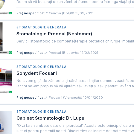
Dorim să vă bucurați de un zâmbet frumos pentru întreaga viață și d
Preţ nespecificat
📍 Craiova (Dolj)
📅 13/09/2021
STOMATOLOGIE GENERALA
Stomatologie Predeal (Nestomer)
Servicii stomatologice complete(terapie,protetica,chirurgie,implan
Preţ nespecificat
📍 Predeal (Brasov)
📅 12/02/2021
STOMATOLOGIE GENERALA
Sonydent Focsani
Noi avem grijă de zâmbetul și sănătatea dinților dumneavoastră, p
iar noi ne-am propus să vă ajutăm să-l aveți și să-l păstrați, având t
Preţ nespecificat
📍 Focsani (Vrancea)
📅 10/04/2020
STOMATOLOGIE GENERALA
Cabinet Stomatologic Dr. Lupu
"O zi fara zambete este o zi pierduta!" Acesta este principiul care 
lucruri pentru pacientii nostri. Bineinteles ca inainte de toate este vo