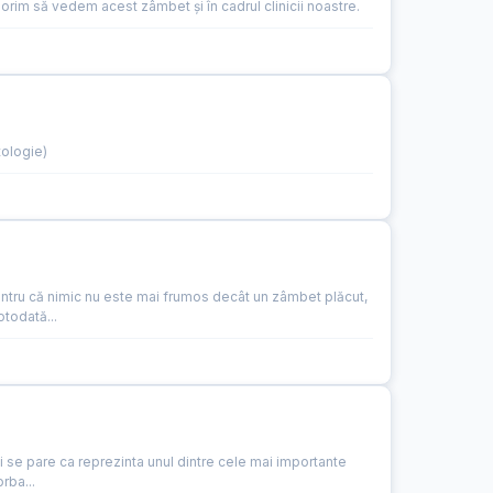
orim să vedem acest zâmbet și în cadrul clinicii noastre.
tologie)
entru că nimic nu este mai frumos decât un zâmbet plăcut,
otodată...
ni se pare ca reprezinta unul dintre cele mai importante
rba...