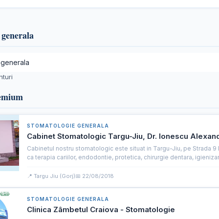
 generala
nturi
remium
STOMATOLOGIE GENERALA
Cabinet Stomatologic Targu-Jiu, Dr. Ionescu Alexan
Cabinetul nostru stomatologic este situat in Targu-Jiu, pe Strada 9 
ca terapia cariilor, endodontie, protetica, chirurgie dentara, igienizar.
📍 Targu Jiu (Gorj)
📅 22/08/2018
STOMATOLOGIE GENERALA
Clinica Zâmbetul Craiova - Stomatologie