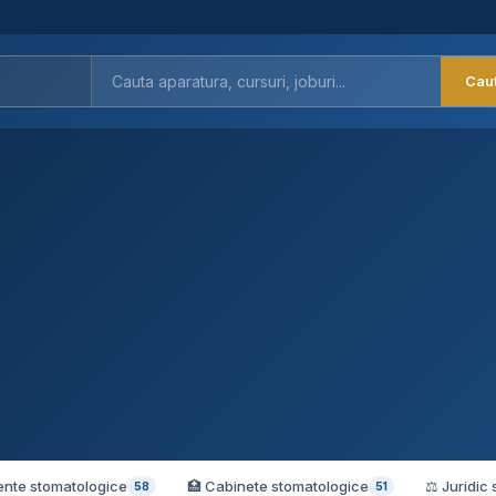
Cau
ente stomatologice
🏥 Cabinete stomatologice
⚖️ Juridic
58
51