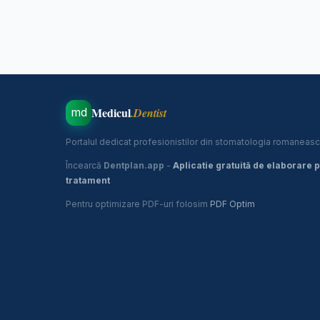
Medicul
.Dentist
md
Portalul dedicat profesionistilor din stomatologia romaneasc
Încearcă
Dentplan.app
-
Aplicatie gratuită de elaborare 
tratament
Pentru optimizare PDF-uri folosim
PDF Optim