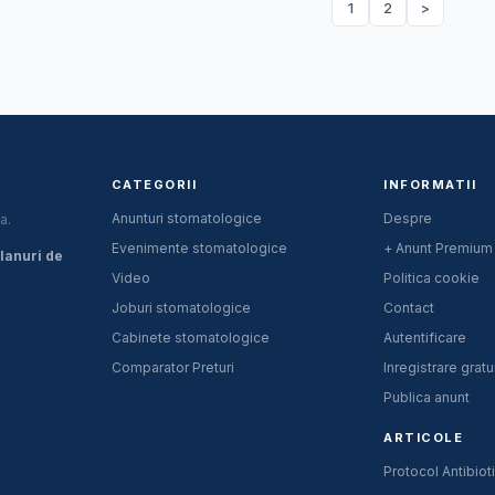
1
2
>
CATEGORII
INFORMATII
Anunturi stomatologice
Despre
a.
Evenimente stomatologice
+ Anunt Premium
planuri de
Video
Politica cookie
Joburi stomatologice
Contact
Cabinete stomatologice
Autentificare
Comparator Preturi
Inregistrare gratu
Publica anunt
ARTICOLE
Protocol Antibiot