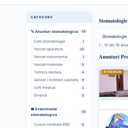
CATEGORII
Stomatologie
🔧 Anunturi stomatologice
58
Carti stomatologie
1
1 - 12 din 16 anu
Vanzari aparatura
23
Anunturi P
Vanzari instrumentar
1
Vanzari materiale
11
Tehnica dentara
★ PREMIUM
6
Vanzari / inchirieri cabinete
11
Soft medical
2
Diverse
3
📅 Evenimente
58
stomatologice
Cursuri creditate EMC
11