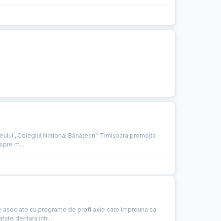
ceului ,,Colegiul Național Bănățean’’ Timișoara promoția
spre m...
e asociate cu programe de profilaxie care impreuna sa
te dentara intr...