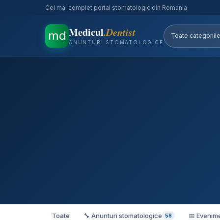
Cel mai complet portal stomatologic din Romania
Medicul
.Dentist
md
ANUNTURI STOMATOLOGICE
Toate
🔧 Anunturi stomatologice
📅 Evenim
58