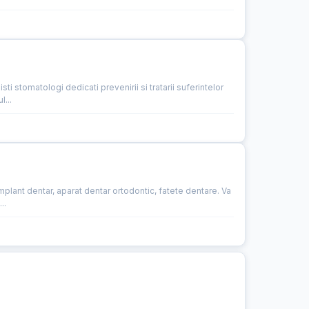
ti stomatologi dedicati prevenirii si tratarii suferintelor
...
implant dentar, aparat dentar ortodontic, fatete dentare. Va
..