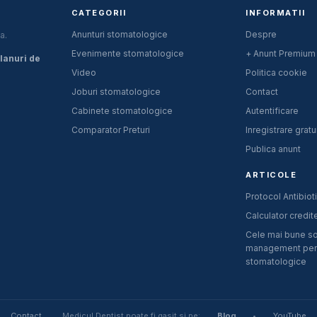
CATEGORII
INFORMATII
Anunturi stomatologice
Despre
a.
Evenimente stomatologice
+ Anunt Premium
planuri de
Video
Politica cookie
Joburi stomatologice
Contact
Cabinete stomatologice
Autentificare
Comparator Preturi
Inregistrare gratu
Publica anunt
ARTICOLE
Protocol Antibiot
Calculator credi
Cele mai bune so
management pent
stomatologice
Contact
Medicul.Dentist poate fi gasit si pe:
Blog
•
YouTube