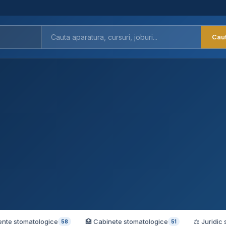
Cau
ente stomatologice
🏥 Cabinete stomatologice
⚖️ Juridic
58
51