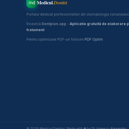
Medicul
.Dentist
md
Portalul dedicat profesionistilor din stomatologia romaneasc
Încearcă
Dentplan.app
-
Aplicatie gratuită de elaborare 
tratament
Pentru optimizare PDF-uri folosim
PDF Optim
© 2026 Medicul.Dentist. Made with ❤ by
Dr. Ionescu Alexandru