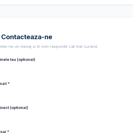
 Contacteaza-ne
imite-ne un mesaj si iti vom raspunde cat mai curand.
mele tau (optional)
mail *
iect (optional)
saj *