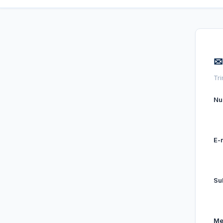
✉
Tr
Nu
E-
Sub
Me