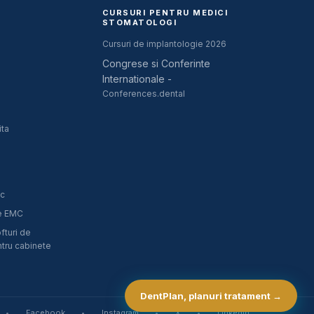
CURSURI PENTRU MEDICI
STOMATOLOGI
Cursuri de implantologie 2026
Congrese si Conferinte
Internationale -
Conferences.dental
ita
ic
te EMC
fturi de
ru cabinete
DentPlan, planuri tratament →
•
Facebook
•
Instagram
•
X
•
LinkedIn