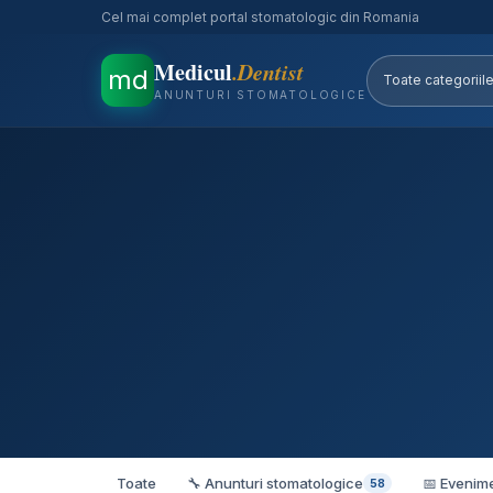
Cel mai complet portal stomatologic din Romania
Medicul
.Dentist
md
ANUNTURI STOMATOLOGICE
Toate
🔧 Anunturi stomatologice
📅 Evenim
58