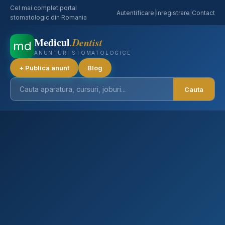
Cel mai complet portal
Autentificare
|
Inregistrare
|
Contact
stomatologic din Romania
Medicul
.Dentist
md
ANUNTURI STOMATOLOGICE
+ Publica anunt
Blog
Cauta