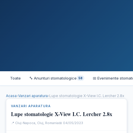
Toate
🔧 Anunturi stomatologice
📅 Evenimente stomat
58
Acasa
›
Vanzari aparatura
›
Lupe stomatologie X-View I.C. Lercher 2.8x
VANZARI APARATURA
Lupe stomatologie X-View I.C. Lercher 2.8x
📍 Cluj-Napoca, Cluj, Romania
📅 04/05/2023