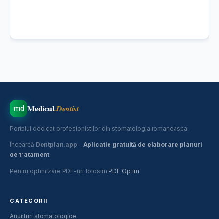
Medicul
.Dentist
md
Portalul dedicat profesionistilor din stomatologia romaneasca.
Încearcă
Dentplan.app
-
Aplicatie gratuită de elaborare planuri
de tratament
Pentru optimizare PDF-uri folosim
PDF Optim
CATEGORII
Anunturi stomatologice