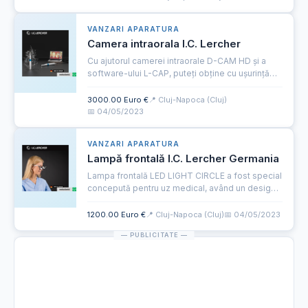
mai multe detalii pe...
VANZARI APARATURA
Camera intraorala I.C. Lercher
Cu ajutorul camerei intraorale D-CAM HD și a
software-ului L-CAP, puteți obține cu ușurință
imagini de înaltă calitate ale situației intraorale,
pe care le puteți discuta cu pacientul și le puteți
3000.00 Euro €
📍 Cluj-Napoca (Cluj)
arh...
📅 04/05/2023
VANZARI APARATURA
Lampă frontală I.C. Lercher Germania
Lampa frontală LED LIGHT CIRCLE a fost special
concepută pentru uz medical, având un design
compact și ergonomic ce optimizează confortul
în utilizare zilnică, indiferent de procedură. LED
1200.00 Euro €
📍 Cluj-Napoca (Cluj)
📅 04/05/2023
LIGHT CIRCL...