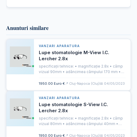
Anunturi similare
VANZARI APARATURA
Lupe stomatologie M-View I.C.
Lercher 2.8x
specificații tehnice: • magnificație 2.8x • câmp
vizual 90mm • adâncimea câmpului 170 mm •
greutate 28g • distanța de focalizare adaptată
individual • compensarea dioptriei opțională
1950.00 Euro €
📍 Cluj-Napoca (Cluj)
📅 04/05/2023
mai multe detalii...
VANZARI APARATURA
Lupe stomatologie S-View I.C.
Lercher 2.8x
specificații tehnice: • magnificație 2.8x • câmp
vizual 80mm • adâncimea câmpului 40mm •
greutate16g • distanța de focalizare adaptată
individual • compensarea dioptriei opțională
1950.00 Euro €
📍 Cluj-Napoca (Cluj)
📅 04/05/2023