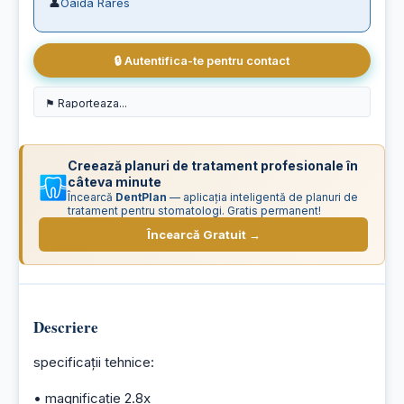
👤
Oaida Rares
🔒 Autentifica-te pentru contact
Creează planuri de tratament profesionale în
câteva minute
Încearcă
DentPlan
— aplicația inteligentă de planuri de
tratament pentru stomatologi. Gratis permanent!
Încearcă Gratuit →
Descriere
specificații tehnice:
• magnificație 2.8x