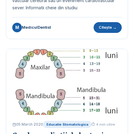
vascular cerebral sau un eveniment cardiovascular
sever. Informatii cheie din studiu:
M
MediculDentist
Citește →
05 March 2020
Educatie Stomatologica
⏱ 4 min citire