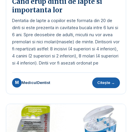
Cand erup dintii de lapte si
importanta lor
Dentatia de lapte a copiilor este formata din 20 de
dinti si este prezenta in cavitatea bucala intre 6 luni si
6 ani. Spre deosebire de adulti, micutii nu vor avea
premolari si nici molari(masele) de minte. Dintisorii vor
fi repartizati astfel: 8 incisivi (4 superiori si 4 inferiori),
4 canini (2 superiori si 2 inferiori), 8 molari (4 superiori
si 4 inferiori). Dintii vor fi asezati ordonat pe
M
MediculDentist
Citește →