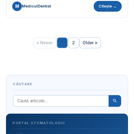
M
MediculDentist
Citește →
« Newer
1
2
Older »
CĂUTARE
PORTAL STOMATOLOGIC