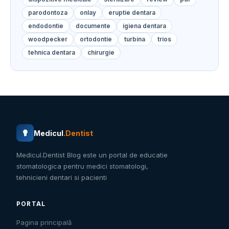
parodontoza
onlay
eruptie dentara
endodontie
documente
igiena dentara
woodpecker
ortodontie
turbina
trios
tehnica dentara
chirurgie
Medicul
.Dentist
Medicul.Dentist Blog este un portal de educatie
stomatologica pentru medici stomatologi,
tehnicieni dentari si pacienti
PORTAL
Pagina principală