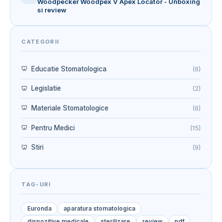
Woodpecker Woodpex V Apex Locator - Unboxing
si review
CATEGORII
Educatie Stomatologica
(6)
Legislatie
(2)
Materiale Stomatologice
(6)
Pentru Medici
(15)
Stiri
(9)
TAG-URI
Euronda
aparatura stomatologica
dispozitive medicale
sterilizare
review
pdf