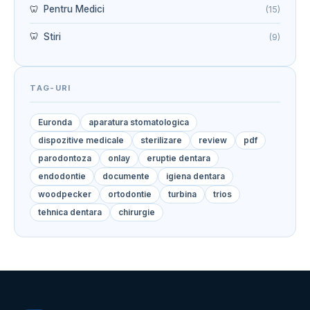
Pentru Medici
(15)
Stiri
(9)
TAG-URI
Euronda
aparatura stomatologica
dispozitive medicale
sterilizare
review
pdf
parodontoza
onlay
eruptie dentara
endodontie
documente
igiena dentara
woodpecker
ortodontie
turbina
trios
tehnica dentara
chirurgie