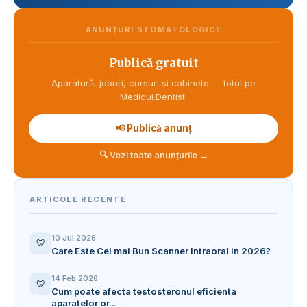
ANUNȚURI STOMATOLOGICE
Publică gratuit
Aparatură, joburi, cursuri și cabinete — totul pe
Medicul.Dentist.
📢 Publică anunț
🔍 Vezi toate anunțurile →
ARTICOLE RECENTE
10 Jul 2026
🦷
Care Este Cel mai Bun Scanner Intraoral in 2026?
14 Feb 2026
🦷
Cum poate afecta testosteronul eficienta
aparatelor or…