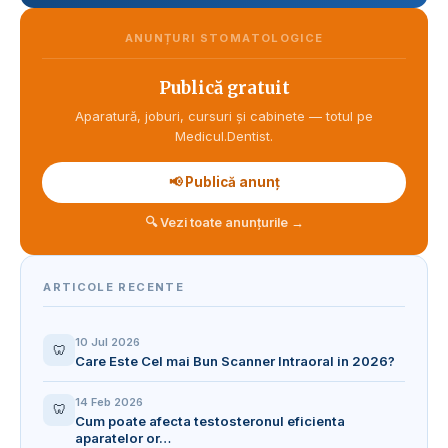
ANUNȚURI STOMATOLOGICE
Publică gratuit
Aparatură, joburi, cursuri și cabinete — totul pe
Medicul.Dentist.
📢 Publică anunț
🔍 Vezi toate anunțurile →
ARTICOLE RECENTE
10 Jul 2026
🦷
Care Este Cel mai Bun Scanner Intraoral in 2026?
14 Feb 2026
🦷
Cum poate afecta testosteronul eficienta
aparatelor or…