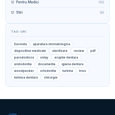
Pentru Medici
(15)
Stiri
(9)
TAG-URI
Euronda
aparatura stomatologica
dispozitive medicale
sterilizare
review
pdf
parodontoza
onlay
eruptie dentara
endodontie
documente
igiena dentara
woodpecker
ortodontie
turbina
trios
tehnica dentara
chirurgie