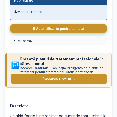
Publicat de
👤
Medicul.Dentist
🔒 Autentifica-te pentru contact
Creează planuri de tratament profesionale în
câteva minute
Încearcă
DentPlan
— aplicația inteligentă de planuri de
tratament pentru stomatologi. Gratis permanent!
Încearcă Gratuit →
Descriere
Un ghid foarte bine realizat ce cuprinde toate tehnicile 