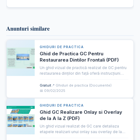
Anunturi similare
GHIDURI DE PRACTICA
Ghid de Practica GC Pentru
Restaurarea Dintilor Frontali (PDF)
Un ghid vizual de practică realizat de GC pentru
restaurarea dinților din față oferă instrucțiuni
detaliate pentru restabilirea esteticii și
funcționalității dentare. Acesta include tehnici
Gratuit
📍 Ghiduri de practica (Documente)
de restaur...
📅 09/02/2025
GHIDURI DE PRACTICA
Ghid GC Realizare Onlay si Overlay
de la A la Z (PDF)
Un ghid vizual realizat de GC care detaliaza
etapele realizarii unui onlay sau overlay de la
prepararea dintelui pana la protocolul de