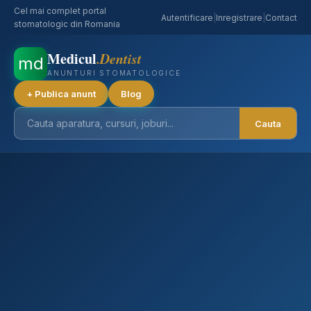
Cel mai complet portal
Autentificare
|
Inregistrare
|
Contact
stomatologic din Romania
Medicul
.Dentist
md
ANUNTURI STOMATOLOGICE
+ Publica anunt
Blog
Cauta