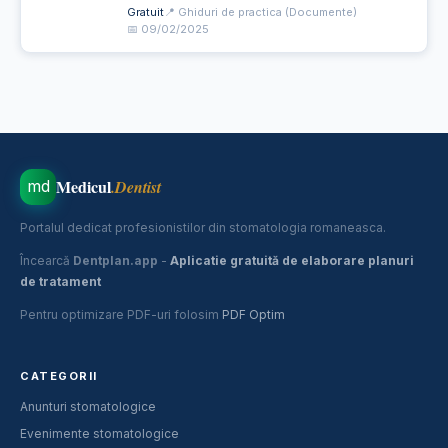
cimentare al piesei protetice.
Gratuit
📍 Ghiduri de practica (Documente)
📅 09/02/2025
Medicul
.Dentist
md
Portalul dedicat profesionistilor din stomatologia romaneasca.
Încearcă
Dentplan.app
-
Aplicatie gratuită de elaborare planuri
de tratament
Pentru optimizare PDF-uri folosim
PDF Optim
CATEGORII
Anunturi stomatologice
Evenimente stomatologice