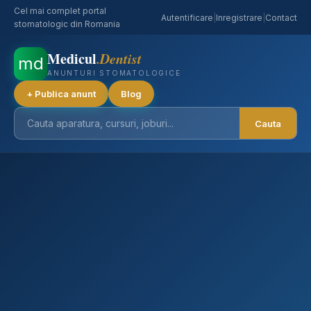
Cel mai complet portal
Autentificare
|
Inregistrare
|
Contact
stomatologic din Romania
Medicul
.Dentist
md
ANUNTURI STOMATOLOGICE
+ Publica anunt
Blog
Cauta