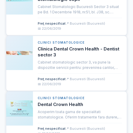
Cabinet Stomatologic Bucuresti Sector 3 situat
pe Bd. 1 Decembrie 1918, nr.51, bl. J38, sc.
C,ap.32-parter. Oferim servicii stomatologice
specializate prin inhalo-sedare, si tratamente
Preţ nespecificat
📍 Bucuresti (Bucuresti)
fara durere pen...
📅 22/06/2019
CLINICI STOMATOLOGICE
Clinica Dental Crown Health - Dentist
sector 3
Cabinet stomatologic sector 3, va pune la
dispozitie servicii pentru: prevenirea cariilor,
detartraj ultrasunete, implanturi dentare,
protetica dentara, stomatologie copii prin
Preţ nespecificat
📍 Bucuresti (Bucuresti)
inhalo-sedare, ortodont...
📅 22/06/2019
CLINICI STOMATOLOGICE
Dental Crown Health
Acoperim toata gama de specialitati
stomatologice. Oferim tratamente fara durere,
medici bine pregatiti profesional, ambianta
placuta, stomatologie copii si adulti, standarde
Preţ nespecificat
📍 Bucuresti (Bucuresti)