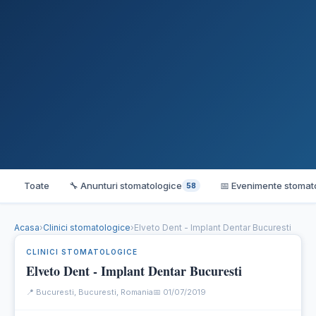
Toate
🔧 Anunturi stomatologice
📅 Evenimente stomat
58
Acasa
›
Clinici stomatologice
›
Elveto Dent - Implant Dentar Bucuresti
CLINICI STOMATOLOGICE
Elveto Dent - Implant Dentar Bucuresti
📍 Bucuresti, Bucuresti, Romania
📅 01/07/2019