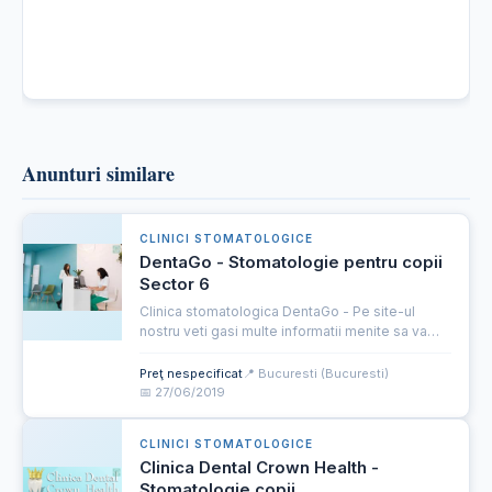
Anunturi similare
CLINICI STOMATOLOGICE
DentaGo - Stomatologie pentru copii
Sector 6
Clinica stomatologica DentaGo - Pe site-ul
nostru veti gasi multe informatii menite sa va
ajute. Urmariti pagina noastra pentru a vedea
ofertele periodice si pachetele special create
Preţ nespecificat
📍 Bucuresti (Bucuresti)
pentru tine si fa...
📅 27/06/2019
CLINICI STOMATOLOGICE
Clinica Dental Crown Health -
Stomatologie copii