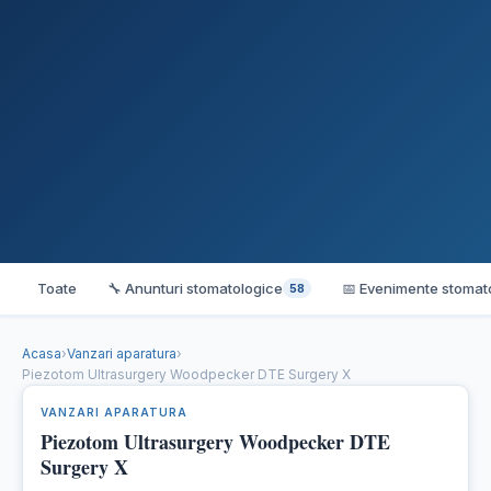
Toate
🔧 Anunturi stomatologice
📅 Evenimente stomat
58
Acasa
›
Vanzari aparatura
›
Piezotom Ultrasurgery Woodpecker DTE Surgery X
VANZARI APARATURA
Piezotom Ultrasurgery Woodpecker DTE
Surgery X