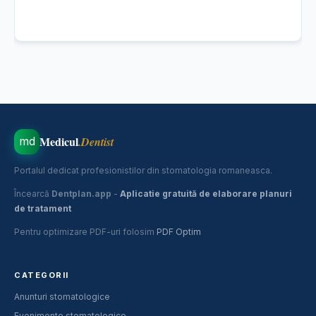
Medicul
.Dentist
md
Portalul dedicat profesionistilor din stomatologia romaneasca.
Încearcă
Dentplan.app
-
Aplicatie gratuită de elaborare planuri
de tratament
Pentru optimizare PDF-uri folosim
PDF Optim
CATEGORII
Anunturi stomatologice
Evenimente stomatologice