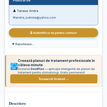
Publicat de
👤 Tanase Andra
✉
andra_ludmila@yahoo.com
🔒 Autentifica-te pentru contact
Creează planuri de tratament profesionale în
câteva minute
Încearcă
DentPlan
— aplicația inteligentă de planuri de
tratament pentru stomatologi. Gratis permanent!
Încearcă Gratuit →
Descriere