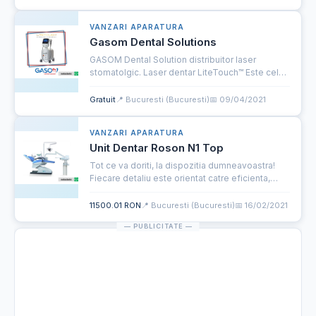
VANZARI APARATURA
Gasom Dental Solutions
GASOM Dental Solution distribuitor laser
stomatolgic. Laser dentar LiteTouch™ Este cel
mai versatil dispozitiv de laser stomatologic
Er:YAG din lume destinat tesuturilor moi si dure,
Gratuit
📍 Bucuresti (Bucuresti)
📅 09/04/2021
ce incoporeaza te...
VANZARI APARATURA
Unit Dentar Roson N1 Top
Tot ce va doriti, la dispozitia dumneavoastra!
Fiecare detaliu este orientat catre eficienta,
flexibilitate si usurinta in utilizare. Usurinta in
controlul functiilor, datorita tastelor directe si
11500.01 RON
📍 Bucuresti (Bucuresti)
📅 16/02/2021
fol...