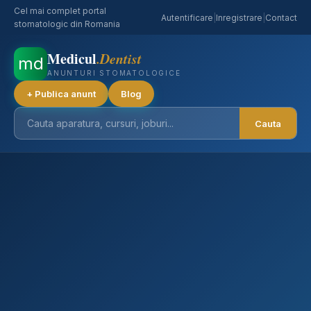
Cel mai complet portal
Autentificare
|
Inregistrare
|
Contact
stomatologic din Romania
Medicul
.Dentist
md
ANUNTURI STOMATOLOGICE
+ Publica anunt
Blog
Cauta