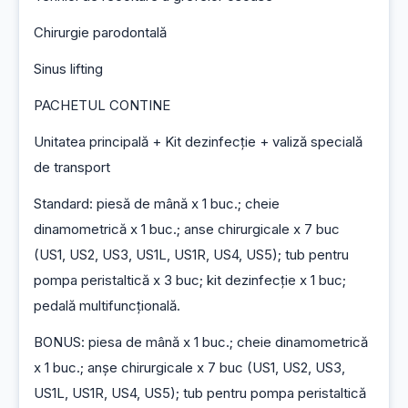
Chirurgie parodontală
Sinus lifting
PACHETUL CONTINE
Unitatea principală + Kit dezinfecție + valiză specială 
de transport
Standard: piesă de mână x 1 buc.; cheie 
dinamometrică x 1 buc.; anse chirurgicale x 7 buc 
(US1, US2, US3, US1L, US1R, US4, US5); tub pentru 
pompa peristaltică x 3 buc; kit dezinfecție x 1 buc; 
pedală multifuncțională.
BONUS: piesa de mână x 1 buc.; cheie dinamometrică 
x 1 buc.; anșe chirurgicale x 7 buc (US1, US2, US3, 
US1L, US1R, US4, US5); tub pentru pompa peristaltică 