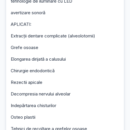
tehnologie de iluminare cu LED
avertizare sonoră
APLICATI:
Extracții dentare complicate (alveolotomii)
Grefe osoase
Elongarea dirijată a calusului
Chirurgie endodontică
Rezectii apicale
Decompresia nervului alveolar
Indepărtarea chisturilor
Osteo plastii
Tehnici de recoltare a grefelor osoase