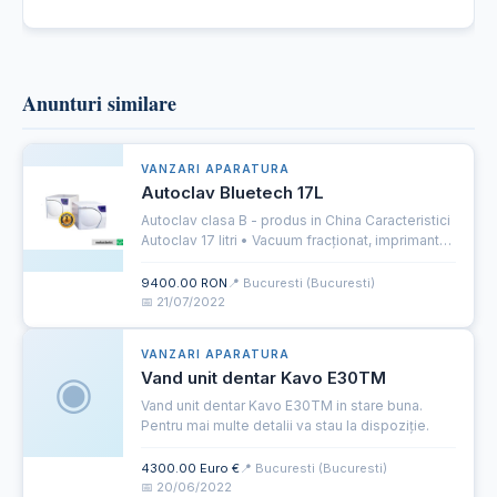
Anunturi similare
VANZARI APARATURA
Autoclav Bluetech 17L
Autoclav clasa B - produs in China Caracteristici
Autoclav 17 litri • Vacuum fracționat, imprimantă
internă, pompă de vacuum, volum 17 litri •
Greutate: 53 kg• Teste Bowie Dick și Helix •
9400.00 RON
📍 Bucuresti (Bucuresti)
Dimensiuni i...
📅 21/07/2022
VANZARI APARATURA
◉
Vand unit dentar Kavo E30TM
Vand unit dentar Kavo E30TM in stare buna.
Pentru mai multe detalii va stau la dispoziție.
4300.00 Euro €
📍 Bucuresti (Bucuresti)
📅 20/06/2022