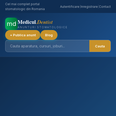
Cel mai complet portal
Autentificare
|
Inregistrare
|
Contact
stomatologic din Romania
Medicul
.Dentist
md
ANUNTURI STOMATOLOGICE
+ Publica anunt
Blog
Cauta