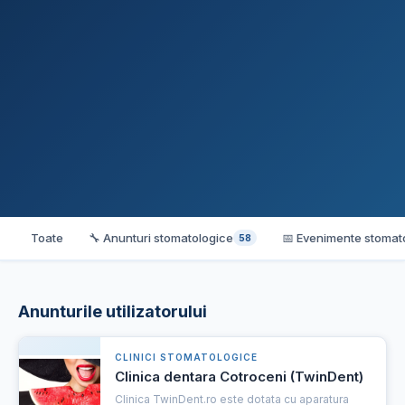
Toate
🔧 Anunturi stomatologice
📅 Evenimente stomat
58
Anunturile utilizatorului
CLINICI STOMATOLOGICE
Clinica dentara Cotroceni (TwinDent)
Clinica TwinDent.ro este dotata cu aparatura