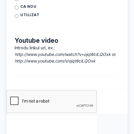
CA NOU
UTILIZAT
Youtube video
Introdu linkul url, ex.:
http://www.youtube.com/watch?v=ojqWclLQOxk
or
http://www.youtube.com/v/ojqWclLQOxk
📤 Publică anunțul