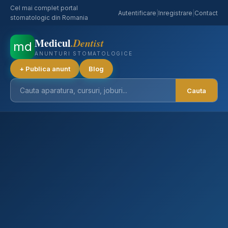
Cel mai complet portal
Autentificare
|
Inregistrare
|
Contact
stomatologic din Romania
Medicul
.Dentist
md
ANUNTURI STOMATOLOGICE
+ Publica anunt
Blog
Cauta