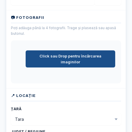
📷 FOTOGRAFII
Poți adăuga până la 4 fotografii. Trage și plasează sau apasă
butonul.
Click sau Drop pentru încărcarea
imaginilor
📍 LOCAȚIE
ȚARĂ
JUDEȚ / REGIUNE