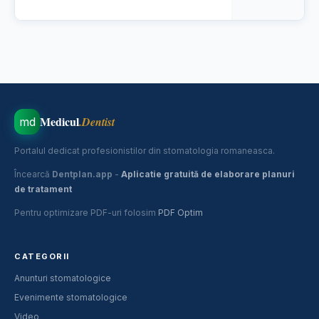
Medicul
.Dentist
md
Portalul dedicat profesionistilor din stomatologia romaneasca.
Încearcă
Dentplan.app
-
Aplicatie gratuită de elaborare planuri
de tratament
Pentru optimizare PDF-uri folosim
PDF Optim
CATEGORII
Anunturi stomatologice
Evenimente stomatologice
Video