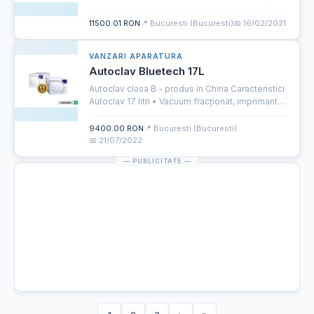
flexibilitate si usurinta in utilizare. Usurinta in
controlul functiilor, datorita tastelor directe si
11500.01 RON
📍 Bucuresti (Bucuresti)
📅 16/02/2021
fol...
VANZARI APARATURA
Autoclav Bluetech 17L
Autoclav clasa B - produs in China Caracteristici
Autoclav 17 litri • Vacuum fracționat, imprimantă
internă, pompă de vacuum, volum 17 litri •
Greutate: 53 kg• Teste Bowie Dick și Helix •
9400.00 RON
📍 Bucuresti (Bucuresti)
Dimensiuni i...
📅 21/07/2022