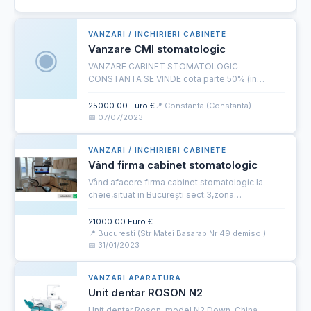
VANZARI / INCHIRIERI CABINETE
◉
Vanzare CMI stomatologic
VANZARE CABINET STOMATOLOGIC
CONSTANTA SE VINDE cota parte 50% (in
sistem tura/contra tura) din Cabinet
Stomatologic Individual (inclusiv cota parte
25000.00 Euro €
📍 Constanta (Constanta)
spatii comune), situat în Constanta, in cadrul
📅 07/07/2023
unei...
VANZARI / INCHIRIERI CABINETE
Vând firma cabinet stomatologic
Vând afacere firma cabinet stomatologic la
cheie,situat in București sect.3,zona
Udriste,chirie spatiu 600€,110mp,dotat cu un unit
dentar,în clădire se afla la demisol laborator de
21000.00 Euro €
tehnica dentara cu ...
📍 Bucuresti (Str Matei Basarab Nr 49 demisol)
📅 31/01/2023
VANZARI APARATURA
Unit dentar ROSON N2
Unit dentar Roson, model N2 Down, China