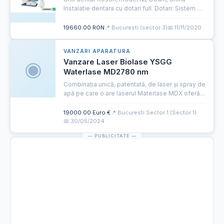
Instalatie dentara cu dotari full. Dotari: Sistem de
aspiratie chirurgical Scaun medic Compresor
Sistem preincalzire apa Scuipatoare usor
19660.00 RON
📍 Bucuresti (sector 3)
📅 11/11/2020
detasabila Motor puter...
VANZARI APARATURA
◉
Vanzare Laser Biolase YSGG
Waterlase MD2780 nm
Combinația unică, patentată, de laser și spray de
apă pe care o are laserul Materlase MDX oferă
rezultate clinice optime și confort pacineților
atât în procedurile de țesut moale, cât și în cele
19000.00 Euro €
📍 Bucuresti Sector 1 (Sector 1)
de țe...
📅 30/05/2024