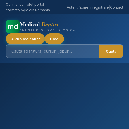
Cel mai complet portal
Autentificare
|
Inregistrare
|
Contact
stomatologic din Romania
Medicul
.Dentist
md
ANUNTURI STOMATOLOGICE
+ Publica anunt
Blog
Cauta