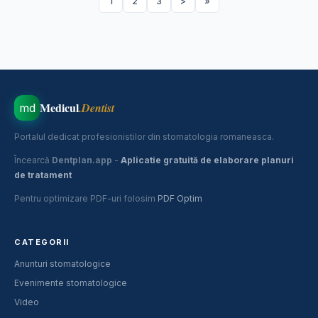
1
2
3
>
»
Medicul
.Dentist
md
Portalul dedicat profesionistilor din stomatologia romaneasca.
Încearcă
Dentplan.app
-
Aplicatie gratuită de elaborare planuri
de tratament
Pentru optimizare PDF-uri folosim
PDF Optim
CATEGORII
Anunturi stomatologice
Evenimente stomatologice
Video