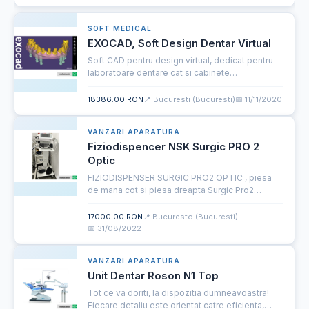
SOFT MEDICAL
EXOCAD, Soft Design Dentar Virtual
Soft CAD pentru design virtual, dedicat pentru
laboratoare dentare cat si cabinete
stomatologice
18386.00 RON
📍 Bucuresti (Bucuresti)
📅 11/11/2020
VANZARI APARATURA
Fiziodispencer NSK Surgic PRO 2
Optic
FIZIODISPENSER SURGIC PRO2 OPTIC , piesa
de mana cot si piesa dreapta Surgic Pro2
reprezinta o evolutie a sistemului de
micromotoare chirurgicale Surgic Pro si are 3
17000.00 RON
📍 Bucuresto (Bucuresti)
puncte forte: functionare, siguran...
📅 31/08/2022
VANZARI APARATURA
Unit Dentar Roson N1 Top
Tot ce va doriti, la dispozitia dumneavoastra!
Fiecare detaliu este orientat catre eficienta,