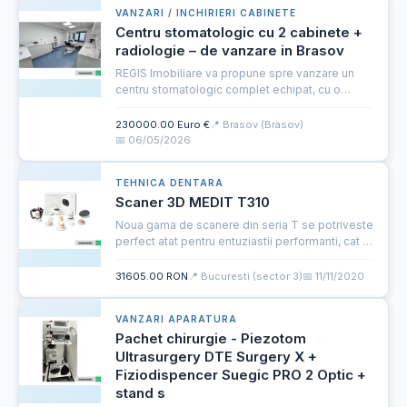
VANZARI / INCHIRIERI CABINETE
Centru stomatologic cu 2 cabinete +
radiologie – de vanzare in Brasov
REGIS Imobiliare va propune spre vanzare un
centru stomatologic complet echipat, cu o
suprafata de 74 mp, situat in zona Calea
Bucuresti, Brasov, compus din doua cabinete
230000.00 Euro €
📍 Brasov (Brasov)
stomatologice functionale si ...
📅 06/05/2026
TEHNICA DENTARA
Scaner 3D MEDIT T310
Noua gama de scanere din seria T se potriveste
perfect atat pentru entuziastii performanti, cat si
pentru utilizatorii incepatori. Designul sau
evolutiv cat si tehnologia hightech va incuraja
31605.00 RON
📍 Bucuresti (sector 3)
📅 11/11/2020
producti...
VANZARI APARATURA
Pachet chirurgie - Piezotom
Ultrasurgery DTE Surgery X +
Fiziodispencer Suegic PRO 2 Optic +
stand s